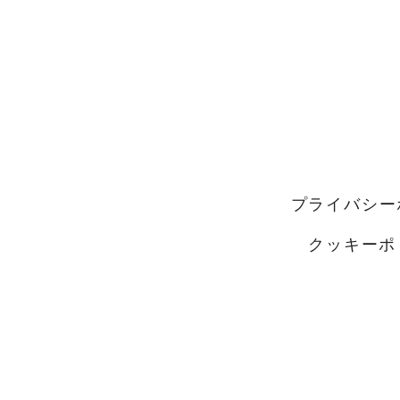
電話: +39 3428530373
住所: Piazza San Rocco, 1
(VT)
プライバシー
クッキーポ