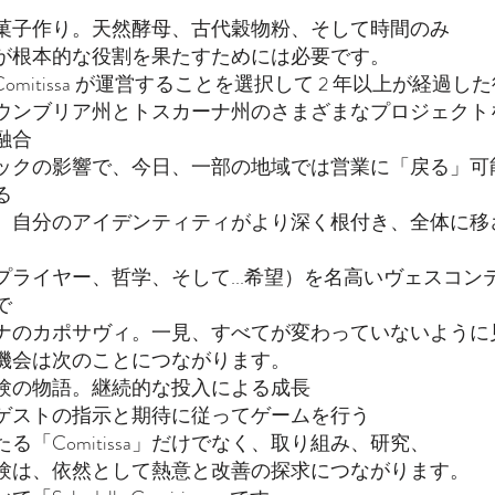
菓子作り。天然酵母、古代穀物粉、そして時間のみ
が根本的な役割を果たすためには必要です。
ella Comitissa が運営することを選択して 2 年以上が経過し
ウンブリア州とトスカーナ州のさまざまなプロジェクト
融合
ックの影響で、今日、一部の地域では営業に「戻る」可
る
、自分のアイデンティティがより深く根付き、全体に移
プライヤー、哲学、そして...希望）を名高いヴェスコン
で
ナのカポサヴィ。一見、すべてが変わっていないように
機会は次のことにつながります。
験の物語。継続的な投入による成長
ゲストの指示と期待に従ってゲームを行う
る「Comitissa」だけでなく、取り組み、研究、
験は、依然として熱意と改善の探求につながります。