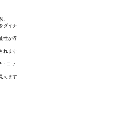
た後、
をダイナ
能性が浮
されます
テ・コッ
見えます