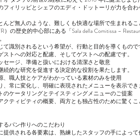
のフィリッピとシェフのエディ・ドットーリが力を合わ
とんど無人のような、難しくも快適な場所で生まれるこ
の歴史的中心部にある「Sala della Comitissa – Restauran
」。
じて識別されるという希望が、行動と目的を導くもので
ゲストへの対応と配慮、そしてゲストへの配慮です。
ッセージ、準備と扱いにおける清潔さと敬意
継続的な研究を促進する決定的な役割を果たします。
源、職人技とケアがわかっている素材のみを使用
り、常に変化し、明確に表現されたメニューを表示でき
トのケータリングとテイスティングメニューのご提案
アクティビティの概要、両方とも独占性のために驚くこ
するパン作りへのこだわり
に提供される各要素は、熟練したスタッフの手によって