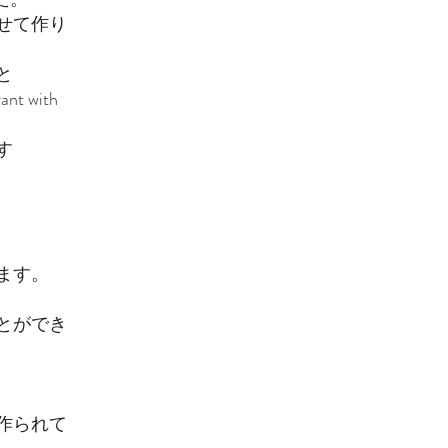
せて作り
と
t with
す
ます。
とができ
作られて