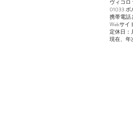
ヴィコロ 
01033 
携帯電話とwha
Webサイ
定休日：
現在、年
お問い合わせ
電子メール:
francescoves@gmail.com
電話: +39 3428530373
住所: Piazza San Rocco, 1