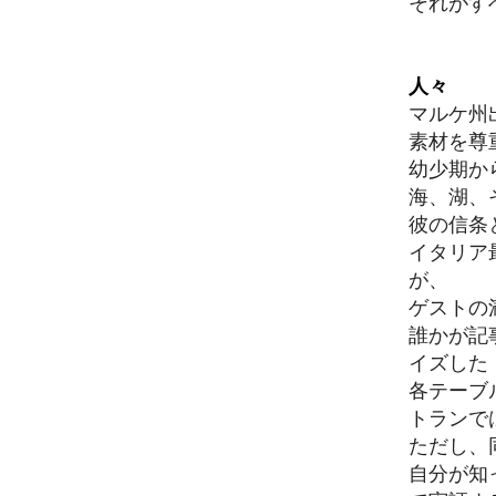
それがすべて「
人々
マルケ州
素材を尊
幼少期か
海、湖、
彼の信条
イタリア
が、
ゲストの
誰かが記
イズした
各テーブ
トランで
ただし、
自分が知