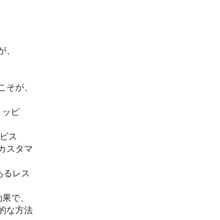
が、
こそが、
リッピ
ビス
カスタマ
あるレス
効果で、
的な方法