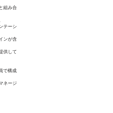
と組み合
。
ンテーシ
インが含
提供して
員で構成
マネージ