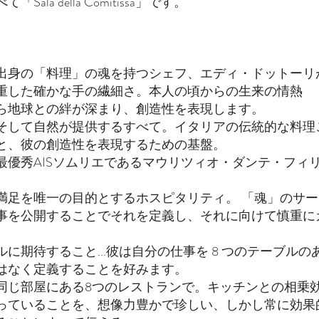
Sala della Comitissa」です。
出身の「料理」の魂を持つシェフ、エディ・ドットーリ
重した確かな手の繊細さ。本人の頃からの生来の情熱
ら地球との絆が深まり、創造性を表現します。
そして自然が提供するすべて。イタリアの伝統的な料理
と、彼の創造性を表現するための基盤。
最優秀AISソムリエであるマウリツィオ・ダンテ・フィ
満足を唯一の目的とするホスピタリティ。 「魂」のサー
事を公開することでそれを定義し、それに向けて慎重に
ルに期待すること...彼は自分の仕事を 8 つのテーブルの
はなく定義することを好みます。
同じ部屋にある8つのレストランで。キッチンとの相乗
っていることを、想像力豊かで珍しい、しかし常に効果