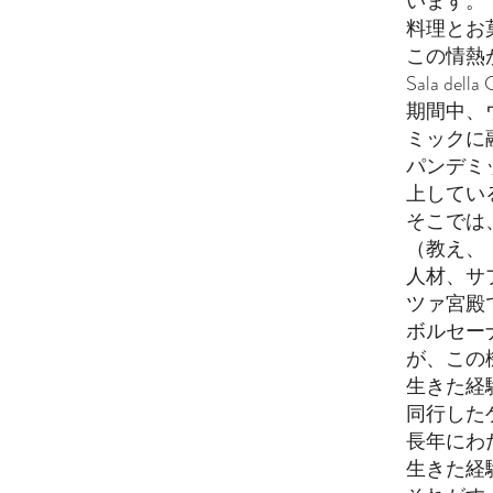
います。
料理とお
この情熱
Sala d
期間中、
ミックに
パンデミ
上してい
そこでは
（教え、
人材、サ
ツァ宮殿
ボルセー
が、この
生きた経
同行した
長年にわた
生きた経